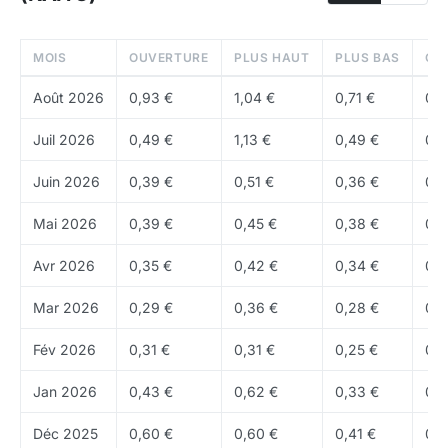
InfoFi
: concept de "finance de l'information" où
l'attention et l'analyse de qualité sont
MOIS
OUVERTURE
PLUS HAUT
PLUS BAS
CL
récompensées
Août 2026
0,93 €
1,04 €
0,71 €
0,7
AI-powered insights
: analyse de sentiment,
Juil 2026
0,49 €
1,13 €
0,49 €
0,9
tendances émergentes et signaux de marché
générés par IA
Juin 2026
0,39 €
0,51 €
0,36 €
0,5
Adoption
Mai 2026
0,39 €
0,45 €
0,38 €
0,3
KAITO est utilisé par des centaines de projets crypto,
Avr 2026
0,35 €
0,42 €
0,34 €
0,3
VCs et créateurs de contenu pour mesurer leur
mindshare
(part d'attention). Le système Yaps est
Mar 2026
0,29 €
0,36 €
0,28 €
0,3
devenu un indicateur de référence dans l'industrie.
Fév 2026
0,31 €
0,31 €
0,25 €
0,2
Tokenomics
Jan 2026
0,43 €
0,62 €
0,33 €
0,3
Le
token
KAITO sert à la
gouvernance
et aux
incitations de l'écosystème InfoFi. Environ
Déc 2025
0,60 €
0,60 €
0,41 €
241,39 M
0,4