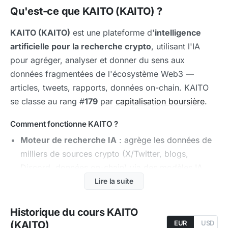
Qu'est-ce que KAITO (KAITO) ?
KAITO (KAITO)
est une plateforme d'
intelligence
artificielle pour la recherche crypto
, utilisant l'IA
pour agréger, analyser et donner du sens aux
données fragmentées de l'écosystème Web3 —
articles, tweets, rapports, données on-chain. KAITO
se classe au rang #
179
par
capitalisation boursière
.
Comment fonctionne KAITO ?
Moteur de recherche IA
: agrège les données de
milliers de sources crypto (X/Twitter, blogs,
Discord, données on-chain) via des modèles IA
propriétaires
Lire la suite
Yaps
: système de mindshare mesurant l'attention
Historique du cours KAITO
et l'influence dans l'écosystème crypto, devenu un
(KAITO)
EUR
USD
standard de l'industrie