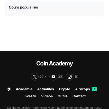
Cours populaires
Coin Academy
201K
21K
3K
🏠︎
Académie
Actualités
Crypto
Airdrops
✦
Investir
Vidéos
Outils
Contact
Ce site et les informations qui y sont publiées ne constituent en aucun