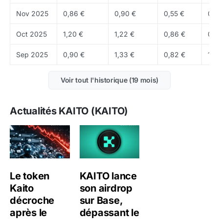
KAITO sont en circulation, soit 24 % de la supply
Nov 2025
0,86 €
0,90 €
0,55 €
0,6
totale.
Oct 2025
1,20 €
1,22 €
0,86 €
0,8
Où acheter du KAITO ?
Sep 2025
0,90 €
1,33 €
0,82 €
1,3
KAITO est disponible sur
Binance
,
OKX
, Bybit et
d'autres
exchanges
.
Voir tout l'historique (19 mois)
Actualités KAITO (KAITO)
Le token
KAITO lance
Kaito
son airdrop
décroche
sur Base,
après le
dépassant le