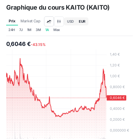
Graphique du cours KAITO (KAITO)
Prix
Market Cap
USD
EUR
24H
7J
1M
3M
1A
Max
0,6046 €
-43.15%