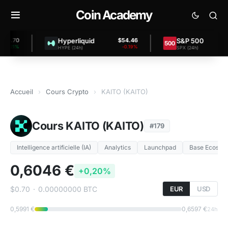
Coin Academy
Hyperliquid
S&P 500
.70
$54.46
$7,
21%
-0.19%
HYPE (24h)
SPX (24h)
Accueil
›
Cours Crypto
›
KAITO (KAITO)
Cours KAITO (KAITO)
#179
Intelligence artificielle (IA)
Analytics
Launchpad
Base Ecosys
0,6046 €
+0,20%
$0.70
·
0.00000000 BTC
EUR
USD
0,5991 €
0,6597 €
24h