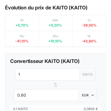
Évolution du prix de KAITO (KAITO)
1H
24H
7J
+0,70%
+0,20%
-39,00%
14J
30J
1A
-41,10%
+10,10%
-43,80%
Convertisseur KAITO (KAITO)
KAITO
⇌
0.1 KAITO
0,0605 €