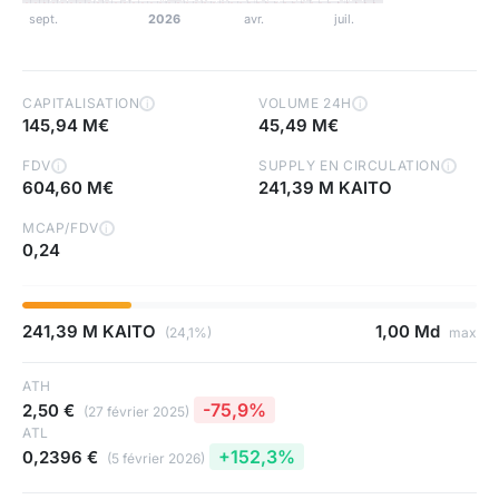
CAPITALISATION
VOLUME 24H
i
i
145,94 M€
45,49 M€
FDV
SUPPLY EN CIRCULATION
i
i
604,60 M€
241,39 M KAITO
MCAP/FDV
i
0,24
241,39 M KAITO
1,00 Md
(24,1%)
max
ATH
-75,9%
2,50 €
(27 février 2025)
ATL
+152,3%
0,2396 €
(5 février 2026)