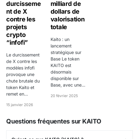
durcisseme
milliard de
nt de X
dollars de
contre les
valorisation
projets
totale
crypto
Kaito : un
“infofi”
lancement
stratégique sur
Le durcissement
Base Le token
de X contre les
KAITO est
modèles infofi
désormais
provoque une
disponible sur
chute brutale du
Base, avec une...
token Kaito et
remet en...
20 février 2025
15 janvier 2026
Questions fréquentes sur KAITO