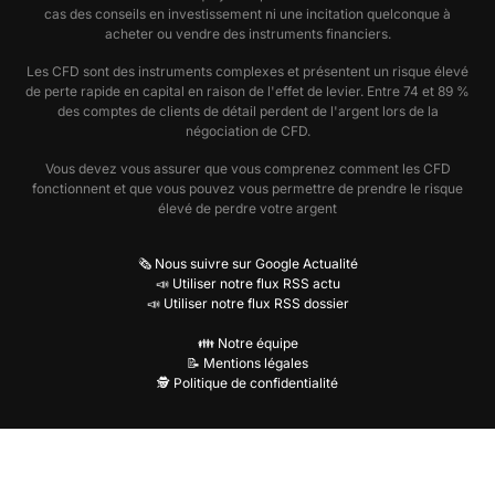
cas des conseils en investissement ni une incitation quelconque à
acheter ou vendre des instruments financiers.
Les CFD sont des instruments complexes et présentent un risque élevé
de perte rapide en capital en raison de l'effet de levier. Entre 74 et 89 %
des comptes de clients de détail perdent de l'argent lors de la
négociation de CFD.
Vous devez vous assurer que vous comprenez comment les CFD
fonctionnent et que vous pouvez vous permettre de prendre le risque
élevé de perdre votre argent
🗞️ Nous suivre sur Google Actualité
📣 Utiliser notre flux RSS actu
📣 Utiliser notre flux RSS dossier
👪 Notre équipe
📝 Mentions légales
🕵️ Politique de confidentialité