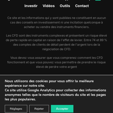
Investir
Vidéos
Outils
Contact
Ce site et les informations qui y sont publiées ne constituent en aucun
cas des conseils en investissement ni une incitation quelconque à
acheter ou vendre des instruments financiers.
Les CFD sont des instruments complexes et présentent un risque élevé
de perte rapide en capital en raison de l'effet de levier. Entre 74 et 89 %
des comptes de clients de détail perdent de l'argent lors de la
négociation de CFD.
Vous devez vous assurer que vous comprenez comment les CFD
fonctionnent et que vous pouvez vous permettre de prendre le risque
élevé de perdre votre argent
🗞️ Nous suivre sur Google Actualité
Nous utilisons des cookies pour vous offrir la meilleure
📣 Utiliser notre flux RSS actu
expérience sur notre site.
📣 Utiliser notre flux RSS dossier
Ce site utilise Google Analytics pour collecter des informations
anonymes telles que le nombre de visiteurs du site et les pages
👪 Notre équipe
les plus populaires.
📝 Mentions légales
🕵️ Politique de confidentialité
Réglages
Rejeter
Accepter