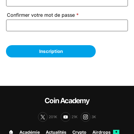
Confirmer votre mot de passe
*
Coin Academy
201K
21K
3K
🏠︎
Académie
Actualités
Crypto
Airdrops
✦