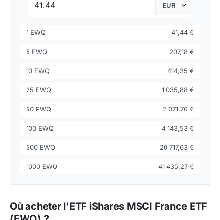
1 EWQ
41,44 €
5 EWQ
207,18 €
10 EWQ
414,35 €
25 EWQ
1 035,88 €
50 EWQ
2 071,76 €
100 EWQ
4 143,53 €
500 EWQ
20 717,63 €
1000 EWQ
41 435,27 €
Où acheter l'ETF iShares MSCI France ETF
(EWQ) ?