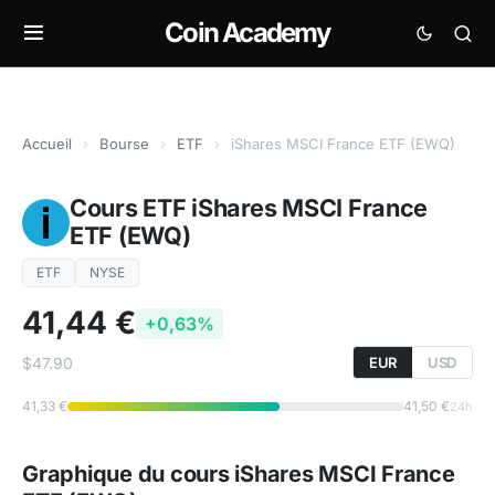
Coin Academy
Accueil
›
Bourse
›
ETF
›
iShares MSCI France ETF (EWQ)
Cours ETF iShares MSCI France
ETF (EWQ)
ETF
NYSE
41,44 €
+0,63%
$47.90
EUR
USD
41,33 €
41,50 €
24h
Graphique du cours iShares MSCI France