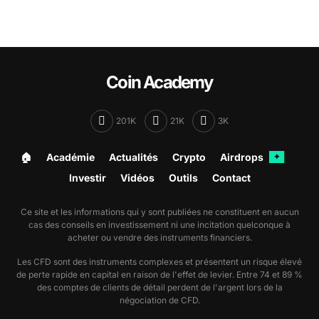
dans une allocation. Cette approche permet de juger
l'ETF comme un outil d'investissement à part entière,
et pas seulement comme une ligne de cotation de
plus.
Coin Academy
201K
21K
3K
🏠︎
Académie
Actualités
Crypto
Airdrops
✦
Investir
Vidéos
Outils
Contact
Ce site et les informations qui y sont publiées ne constituent en aucun
cas des conseils en investissement ni une incitation quelconque à
acheter ou vendre des instruments financiers.
Les CFD sont des instruments complexes et présentent un risque élevé
de perte rapide en capital en raison de l'effet de levier. Entre 74 et 89 %
des comptes de clients de détail perdent de l'argent lors de la
négociation de CFD.