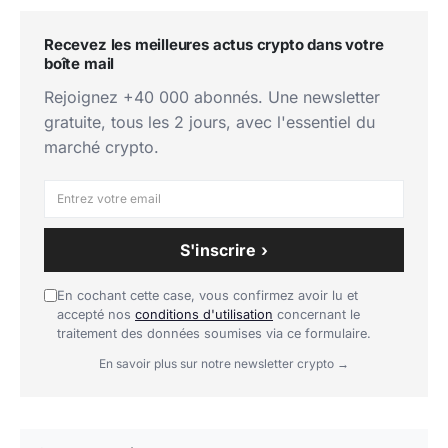
un pari tactique plus assumé.
Recevez les meilleures actus crypto dans votre
Comment utiliser cette fiche ETF ?
boîte mail
Rejoignez +40 000 abonnés. Une newsletter
Une bonne lecture combine d'abord le prix et les
gratuite, tous les 2 jours, avec l'essentiel du
variations récentes, puis les informations structurelles
marché crypto.
du fonds. Cela permet de distinguer un simple
mouvement de marché d'un vrai changement de
régime sur la poche suivie. Pour un investisseur long
terme, cette lecture structurelle est souvent plus utile
S'inscrire ›
que la seule performance sur quelques séances.
En cochant cette case, vous confirmez avoir lu et
Si vous envisagez un achat, l'essentiel est de vérifier
accepté nos
conditions d'utilisation
concernant le
traitement des données soumises via ce formulaire.
si iShares MSCI France ETF correspond bien au rôle
En savoir plus sur notre newsletter crypto →
recherché dans votre portefeuille: diversification
large, exposition ciblée, rendement, duration,
couverture ou biais tactique. La section
où acheter