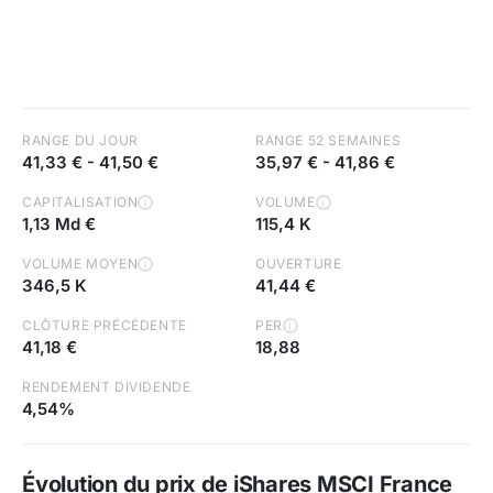
RANGE DU JOUR
RANGE 52 SEMAINES
41,33 €
-
41,50 €
35,97 €
-
41,86 €
CAPITALISATION
VOLUME
i
i
1,13 Md €
115,4 K
VOLUME MOYEN
OUVERTURE
i
346,5 K
41,44 €
CLÔTURE PRÉCÉDENTE
PER
i
41,18 €
18,88
RENDEMENT DIVIDENDE
4,54%
Évolution du prix de iShares MSCI France