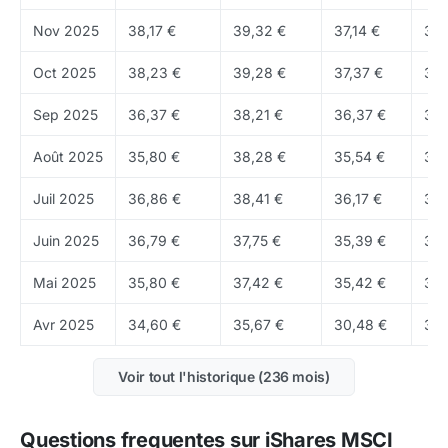
un bon point d'entrée pour replacer le fonds dans une
Nov 2025
38,17 €
39,32 €
37,14 €
38,
allocation plus large et éviter de le confondre avec un
produit plus large ou plus concentré qu'il ne l'est
Oct 2025
38,23 €
39,28 €
37,37 €
38,
vraiment.
Sep 2025
36,37 €
38,21 €
36,37 €
38,
Cette distinction compte car elle conditionne tout le
Août 2025
35,80 €
38,28 €
35,54 €
36,
reste: profil de volatilité, rôle dans un portefeuille,
sensibilité macro et intérêt tactique ou patrimonial. Un
Juil 2025
36,86 €
38,41 €
36,17 €
36,
ETF actions mondiales, un ETF sectoriel
Juin 2025
36,79 €
37,75 €
35,39 €
37,
technologique, un ETF obligataire court terme ou un
produit exposé aux matières premières ne se
Mai 2025
35,80 €
37,42 €
35,42 €
36,
comparent pas du tout de la même façon, même si le
Avr 2025
34,60 €
35,67 €
30,48 €
35,
format coté est identique.
Comment lire le prix et la taille du fonds ?
Voir tout l'historique (236 mois)
Le prix de l'ETF reste utile pour suivre le momentum,
Questions frequentes sur iShares MSCI
mais la taille du véhicule compte aussi. La