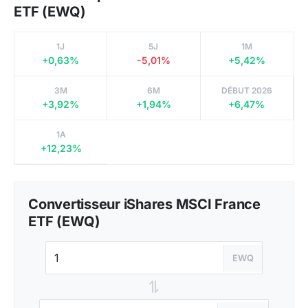
ETF (EWQ)
1J
5J
1M
+0,63%
-5,01%
+5,42%
3M
6M
DÉBUT 2026
+3,92%
+1,94%
+6,47%
1A
+12,23%
Convertisseur iShares MSCI France
ETF (EWQ)
EWQ
⇌