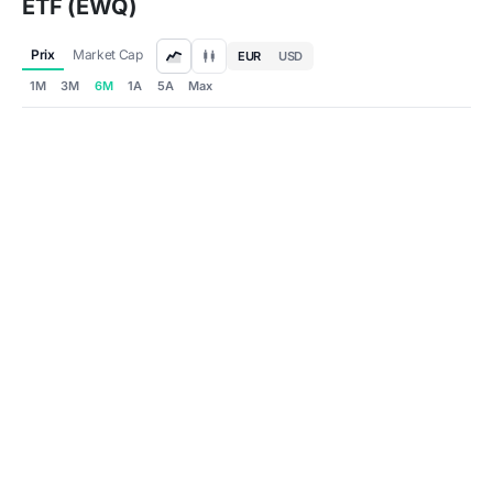
ETF (EWQ)
Prix
Market Cap
EUR
USD
1M
3M
6M
1A
5A
Max