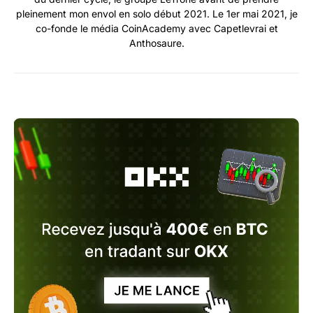
pleinement mon envol en solo début 2021. Le 1er mai 2021, je
co-fonde le média CoinAcademy avec Capetlevrai et
Anthosaure.