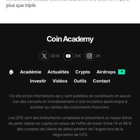
plus que triplé.
Coin Academy
201K
21K
3K
🏠︎
Académie
Actualités
Crypto
Airdrops
✦
Investir
Vidéos
Outils
Contact
Ce site et les informations qui y sont publiées ne constituent en aucun
cas des conseils en investissement ni une incitation quelconque à
acheter ou vendre des instruments financiers.
Les CFD sont des instruments complexes et présentent un risque élevé
de perte rapide en capital en raison de l'effet de levier. Entre 74 et 89 %
des comptes de clients de détail perdent de l'argent lors de la
négociation de CFD.