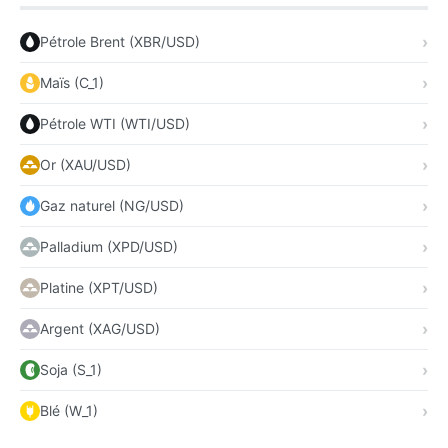
Pétrole Brent (XBR/USD)
Maïs (C_1)
Pétrole WTI (WTI/USD)
Or (XAU/USD)
Gaz naturel (NG/USD)
Palladium (XPD/USD)
Platine (XPT/USD)
Argent (XAG/USD)
Soja (S_1)
Blé (W_1)