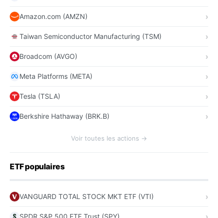
Amazon.com (AMZN)
Taiwan Semiconductor Manufacturing (TSM)
Broadcom (AVGO)
Meta Platforms (META)
Tesla (TSLA)
Berkshire Hathaway (BRK.B)
Voir toutes les actions →
ETF populaires
VANGUARD TOTAL STOCK MKT ETF (VTI)
SPDR S&P 500 ETF Trust (SPY)