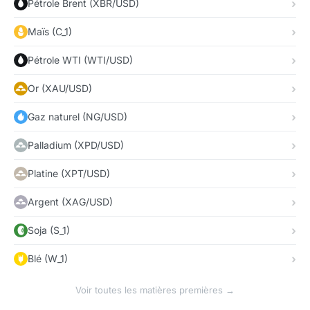
Pétrole Brent (XBR/USD)
Maïs (C_1)
Pétrole WTI (WTI/USD)
Or (XAU/USD)
Gaz naturel (NG/USD)
Palladium (XPD/USD)
Platine (XPT/USD)
Argent (XAG/USD)
Soja (S_1)
Blé (W_1)
Voir toutes les matières premières →