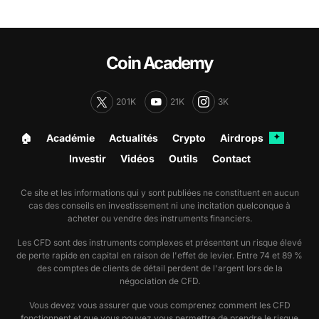
Coin Academy
201K
21K
3K
🏠︎
Académie
Actualités
Crypto
Airdrops
✦
Investir
Vidéos
Outils
Contact
Ce site et les informations qui y sont publiées ne constituent en aucun
cas des conseils en investissement ni une incitation quelconque à
acheter ou vendre des instruments financiers.
Les CFD sont des instruments complexes et présentent un risque élevé
de perte rapide en capital en raison de l'effet de levier. Entre 74 et 89 %
des comptes de clients de détail perdent de l'argent lors de la
négociation de CFD.
Vous devez vous assurer que vous comprenez comment les CFD
fonctionnent et que vous pouvez vous permettre de prendre le risque