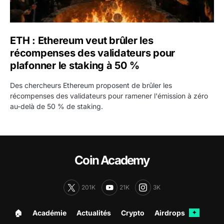
ETH : Ethereum veut brûler les
récompenses des validateurs pour
plafonner le staking à 50 %
Des chercheurs Ethereum proposent de brûler les
récompenses des validateurs pour ramener l'émission à zéro
au-delà de 50 % de staking.
Coin Academy
201K
21K
3K
🏠︎
Académie
Actualités
Crypto
Airdrops
✦