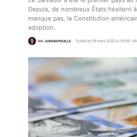
Le Salvador a été le premier pays au
Depuis, de nombreux États hésitent à e
manque pas, la Constitution américain
adoption.
Publié le 08 mars 2022 à 12h58
Mo
PAR
JORDAN POUILLE
•