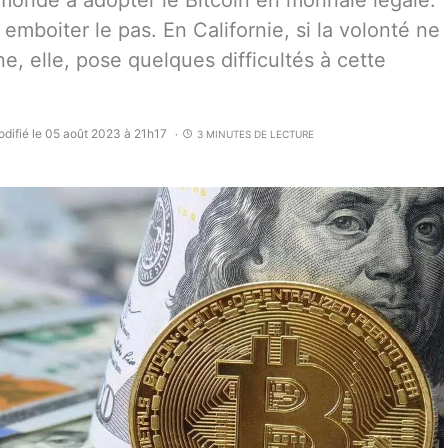
 monde à adopter le Bitcoin en monnaie légale.
mboiter le pas. En Californie, si la volonté ne
e, elle, pose quelques difficultés à cette
difié le 05 août 2023 à 21h17
3 MINUTES DE LECTURE