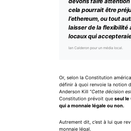
devons faire attention
cela pourrait être préj
l’ethereum, ou tout au
laisser de la flexibili
locaux qui acceptera
Ian Calderon pour un média local.
Or, selon la Constitution américa
définir à quoi renvoie la notion
Anderson Kill “
Cette décision e
Constitution prévoit que
seul le
qui a monnaie légale ou non.
Autrement dit, c’est à lui que re
monnaie légal.