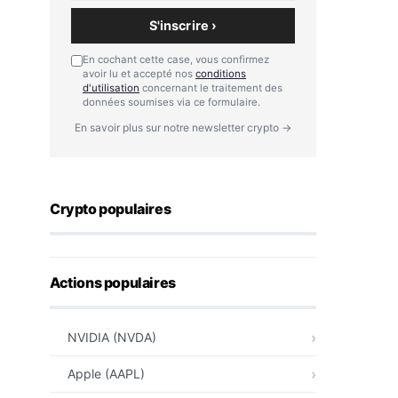
S'inscrire ›
En cochant cette case, vous confirmez
avoir lu et accepté nos
conditions
d'utilisation
concernant le traitement des
données soumises via ce formulaire.
En savoir plus sur notre newsletter crypto →
Crypto populaires
Actions populaires
NVIDIA (NVDA)
Apple (AAPL)