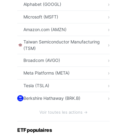
Alphabet (GOOGL)
Microsoft (MSFT)
Amazon.com (AMZN)
Taiwan Semiconductor Manufacturing
(TSM)
Broadcom (AVGO)
Meta Platforms (META)
Tesla (TSLA)
Berkshire Hathaway (BRK.B)
Voir toutes les actions →
ETF populaires