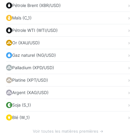
Pétrole Brent (XBR/USD)
Maïs (C_1)
Pétrole WTI (WTI/USD)
Or (XAU/USD)
Gaz naturel (NG/USD)
Palladium (XPD/USD)
Platine (XPT/USD)
Argent (XAG/USD)
Soja (S_1)
Blé (W_1)
Voir toutes les matières premières →