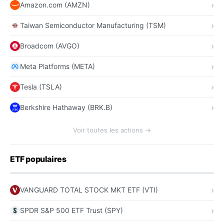
Amazon.com (AMZN)
Taiwan Semiconductor Manufacturing (TSM)
Broadcom (AVGO)
Meta Platforms (META)
Tesla (TSLA)
Berkshire Hathaway (BRK.B)
Voir toutes les actions →
ETF populaires
VANGUARD TOTAL STOCK MKT ETF (VTI)
SPDR S&P 500 ETF Trust (SPY)