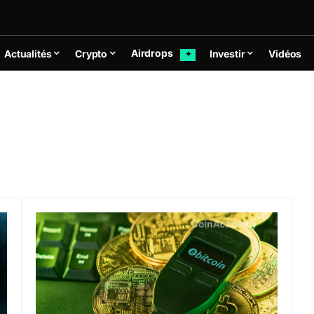
Airdrops
Actualités
Crypto
Investir
Vidéos
✦
dger Flex vs Trezor Model T vs Tangem vs Safepal S1) ?
Malgré un potentiel hack, les ventes de Trezor explo