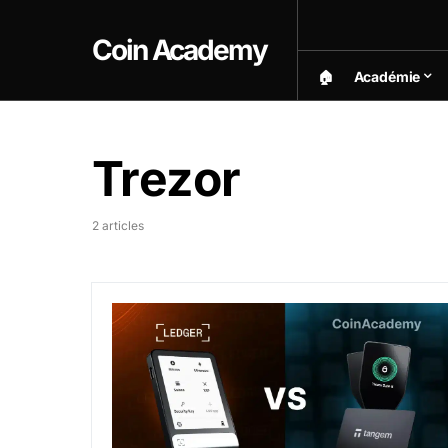
Coin Academy
🏠︎
Académie
Trezor
2 articles
Quel est le meilleur portefeuille crypto (Le