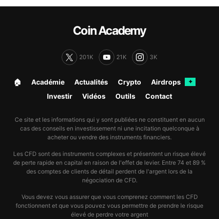
Coin Academy
201K
21K
3K
🏠︎
Académie
Actualités
Crypto
Airdrops
✦
Investir
Vidéos
Outils
Contact
Ce site et les informations qui y sont publiées ne constituent en aucun
cas des conseils en investissement ni une incitation quelconque à
acheter ou vendre des instruments financiers.
Les CFD sont des instruments complexes et présentent un risque élevé
de perte rapide en capital en raison de l'effet de levier. Entre 74 et 89 %
des comptes de clients de détail perdent de l'argent lors de la
négociation de CFD.
Vous devez vous assurer que vous comprenez comment les CFD
fonctionnent et que vous pouvez vous permettre de prendre le risque
élevé de perdre votre argent