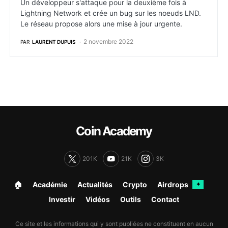
Un développeur s'attaque pour la deuxième fois à
Lightning Network et crée un bug sur les noeuds LND.
Le réseau propose alors une mise à jour urgente.
2 novembre 2022
PAR
LAURENT DUPUIS
Coin Academy
201K
21K
3K
🏠︎
Académie
Actualités
Crypto
Airdrops
✦
Investir
Vidéos
Outils
Contact
Ce site et les informations qui y sont publiées ne constituent en aucun