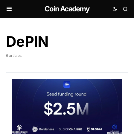
Coin Academy
DePIN
6 articles
DePIN : Silencio Network lève $2,5 millions pour révol