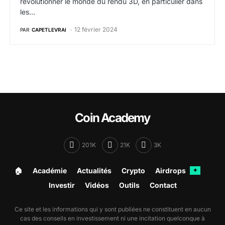
révolutionner le monde du rendu 3D, en particulier dans
les…
12 février 2024
PAR
CAPETLEVRAI
Coin Academy
201K
21K
3K
🏠︎
Académie
Actualités
Crypto
Airdrops
✦
Investir
Vidéos
Outils
Contact
Ce site et les informations qui y sont publiées ne constituent en aucun
cas des conseils en investissement ni une incitation quelconque à