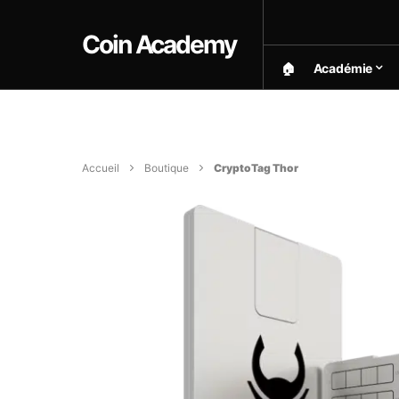
Coin Academy
🏠︎
Académie
Accueil
Boutique
CryptoTag Thor