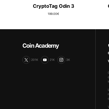
CryptoTag Odin 3
199.00
€
Coin Academy
201K
21K
3K