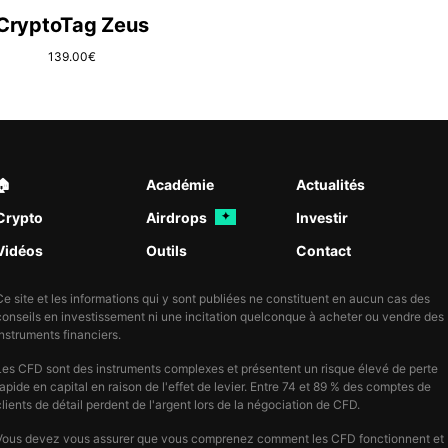
CryptoTag Zeus
139.00
€
🏠︎
Académie
Actualités
Crypto
Airdrops
Investir
✦
Vidéos
Outils
Contact
Ce site et les informations qui y sont publiées ne constituent en aucun cas des
conseils en investissement ni une incitation quelconque à acheter ou vendre des
instruments financiers.
Les CFD sont des instruments complexes et présentent un risque élevé de perte
rapide en capital en raison de l'effet de levier. Entre 74 et 89 % des comptes de
clients de détail perdent de l'argent lors de la négociation de CFD.
Vous devez vous assurer que vous comprenez comment les CFD fonctionnent et