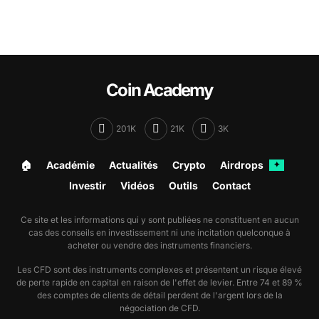
Coin Academy
201K
21K
3K
🏠︎
Académie
Actualités
Crypto
Airdrops
✦
Investir
Vidéos
Outils
Contact
Ce site et les informations qui y sont publiées ne constituent en aucun
cas des conseils en investissement ni une incitation quelconque à
acheter ou vendre des instruments financiers.
Les CFD sont des instruments complexes et présentent un risque élevé
de perte rapide en capital en raison de l'effet de levier. Entre 74 et 89 %
des comptes de clients de détail perdent de l'argent lors de la
négociation de CFD.