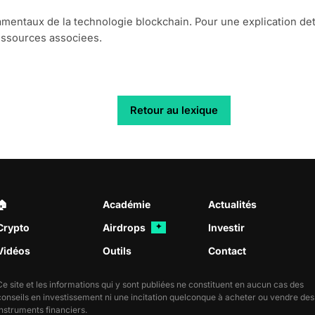
amentaux de la technologie blockchain. Pour une explication de
ressources associees.
Retour au lexique
🏠︎
Académie
Actualités
Crypto
Airdrops
Investir
✦
Vidéos
Outils
Contact
Ce site et les informations qui y sont publiées ne constituent en aucun cas des
conseils en investissement ni une incitation quelconque à acheter ou vendre des
instruments financiers.