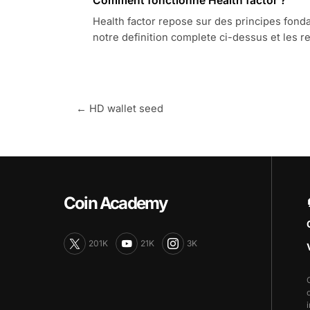
Comment fonctionne Health factor ?
Health factor repose sur des principes fond
notre definition complete ci-dessus et les 
← HD wallet seed
Coin Academy
201K
21K
3K