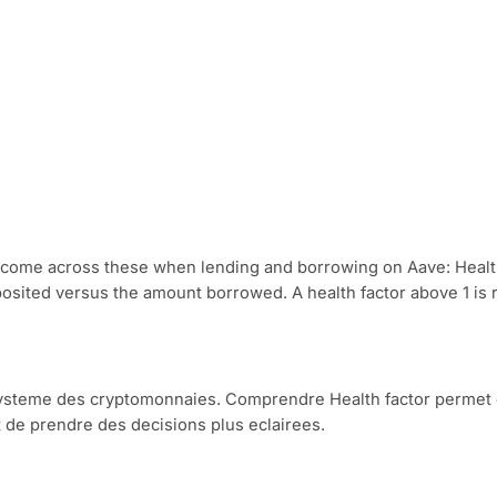
 come across these when lending and borrowing on Aave: Health f
eposited versus the amount borrowed. A health factor above 1 is
cosysteme des cryptomonnaies. Comprendre Health factor perme
t de prendre des decisions plus eclairees.