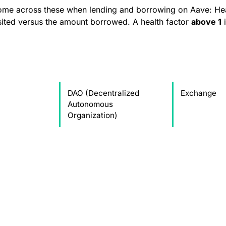
ome across these when lending and borrowing on Aave: Healt
osited versus the amount borrowed. A health factor
above 1
i
DAO (Decentralized
Exchange
Autonomous
Organization)