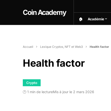
Coin Academy
🏠︎
Académie
Accueil
Lexique Cryptos, NFT et Web3
Health factor
Health factor
Crypto
🕑 1 min de lecture
Mis à jour le 2 mars 2026