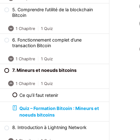
5. Comprendre l’utilité de la blockchain
Ce qu’il faut retenir
Bitcoin
Quiz – Formation Bitcoin : Comment
1 Chapitre
|
1 Quiz
acheter, recevoir et envoyer des bitcoins
?
6. Fonctionnement complet d’une
Ce qu’il faut retenir
transaction Bitcoin
Quiz – Formation Bitcoin : Comprendre
1 Chapitre
|
1 Quiz
l’utilité de la blockchain Bitcoin
7. Mineurs et noeuds bitcoins
Ce qu’il faut retenir
1 Chapitre
|
1 Quiz
Quiz – Formation Bitcoin :
Fonctionnement complet d’une
Ce qu’il faut retenir
transaction Bitcoin
Quiz – Formation Bitcoin : Mineurs et
noeuds bitcoins
8. Introduction à Lightning Network