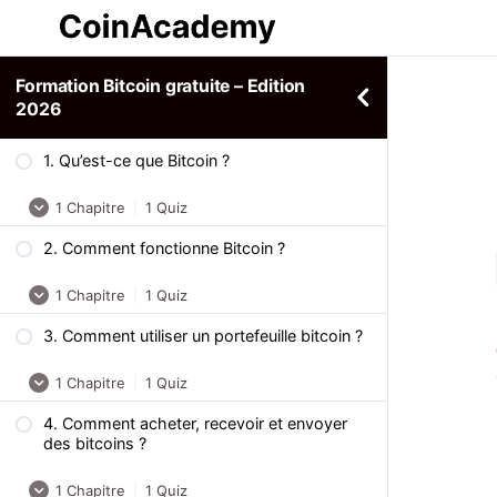
Formation Bitcoin gratuite – Edition
2026
1. Qu’est-ce que Bitcoin ?
1 Chapitre
|
1 Quiz
2. Comment fonctionne Bitcoin ?
Ce qu’il faut retenir
1 Chapitre
|
1 Quiz
Quiz – Formation Bitcoin : Qu’est-ce que
Bitcoin ?
3. Comment utiliser un portefeuille bitcoin ?
Ce qu’il faut retenir
1 Chapitre
|
1 Quiz
Quiz – Formation Bitcoin : Comment
fonctionne Bitcoin ?
4. Comment acheter, recevoir et envoyer
Ce qu’il faut retenir
des bitcoins ?
Quiz – Formation Bitcoin : Comment
1 Chapitre
|
1 Quiz
utiliser un portefeuille bitcoin ?