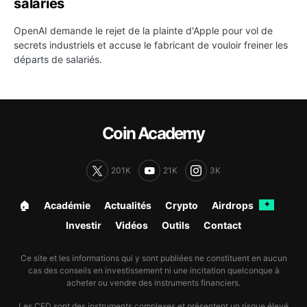
salariés
OpenAI demande le rejet de la plainte d'Apple pour vol de
secrets industriels et accuse le fabricant de vouloir freiner les
départs de salariés.
Coin Academy
201K
21K
3K
🏠︎
Académie
Actualités
Crypto
Airdrops
✦
Investir
Vidéos
Outils
Contact
Ce site et les informations qui y sont publiées ne constituent en aucun
cas des conseils en investissement ni une incitation quelconque à
acheter ou vendre des instruments financiers.
Les CFD sont des instruments complexes et présentent un risque élevé