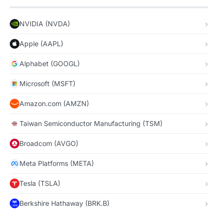
NVIDIA (NVDA)
Apple (AAPL)
Alphabet (GOOGL)
Microsoft (MSFT)
Amazon.com (AMZN)
Taiwan Semiconductor Manufacturing (TSM)
Broadcom (AVGO)
Meta Platforms (META)
Tesla (TSLA)
Berkshire Hathaway (BRK.B)