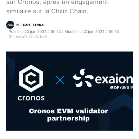
sur Cronos, après un engagement
similaire sur la Chiliz Chain.
PAR
CAPETLEVRAI
Publié le 20 juin 2024 à 15h52
Modifié le 20 juin 2024 à 15h53
•
1 MINUTE DE LECTURE